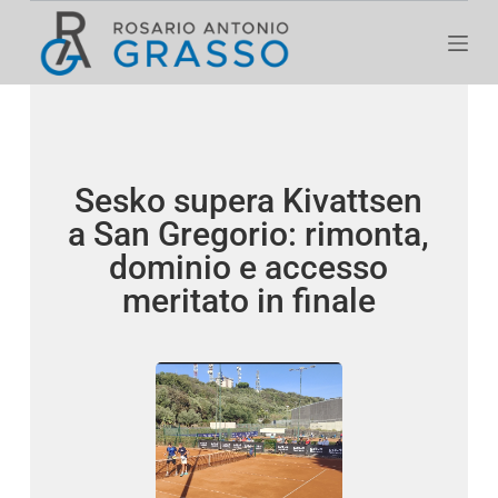
S
a
l
t
a
a
Sesko supera Kivattsen
l
a San Gregorio: rimonta,
c
o
dominio e accesso
n
meritato in finale
t
e
n
u
t
o