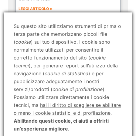
LEGGI ARTICOLO »
Su questo sito utilizziamo strumenti di prima o
terza parte che memorizzano piccoli file
(
cookie
) sul tuo dispositivo. I cookie sono
normalmente utilizzati per consentire il
Mental & Life Coach - Team Coach
corretto funzionamento del sito (
cookie
Sportivo & Business Mentor
tecnici
), per generare report sull’utilizzo della
navigazione (
cookie di statistica
) e per
pubblicizzare adeguatamente i nostri
servizi/prodotti (
cookie di profilazione
).
Raggiungi gli obiettivi che hai sempre desiderato.
Possiamo utilizzare direttamente i cookie
tecnici, ma
hai il diritto di scegliere se abilitare
o meno i cookie statistici e di profilazione
.
BLOG
CHI SONO
CONTATTI
PRIVACY POLICY
INIZIA DA QUI
Abilitando questi cookie, ci aiuti a offrirti
un’esperienza migliore
.
Contattaci